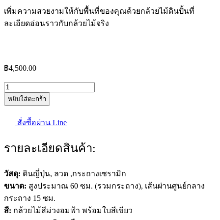
เพิ่มความสวยงามให้กับพื้นที่ของคุณด้วยกล้วยไม้ดินปั้นที่
ละเอียดอ่อนราวกับกล้วยไม้จริง
฿
4,500.00
จำนวน
หยิบใส่ตะกร้า
กล้วยไม้
ดิน
สั่งซื้อผ่าน Line
ปั้น
แวน
รายละเอียดสินค้า:
ด้า
ฟ้า
วัสดุ:
ดินญี่ปุ่น
,
ลวด
,
กระถางเซรามิก
มุ่ย
ขนาด:
สูงประมาณ
60
ซม. (รวมกระถาง)
,
เส้นผ่านศูนย์กลาง
ใน
กระถาง
15
ซม.
กระถาง
สี:
กล้วยไม้สีม่วงอมฟ้า พร้อมใบสีเขียว
เซ